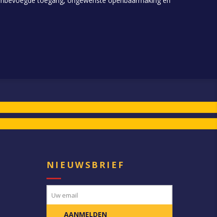
, onbevoegde toegang, ongewenste openbaarmaking en
E
NIEUWSBRIEF