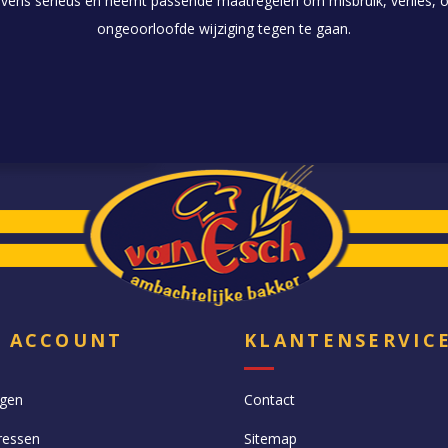
evens serieus en neemt passende maatregelen om misbruik, verlies
ongeoorloofde wijziging tegen te gaan.
N ACCOUNT
KLANTENSERVIC
ngen
Contact
ressen
Sitemap