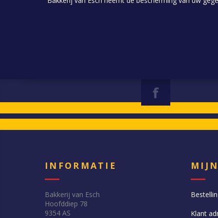
Bakkerij van Esch neemt de bescherming van uw geg
INFORMATIE
MIJ
Bakkerij van Esch
Bestelli
Hoofddiep 78
9354 AS
Klant ad