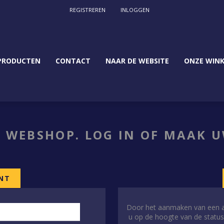
REGISTREREN
INLOGGEN
PRODUCTEN
CONTACT
NAAR DE WEBSITE
ONZE WINK
 WEBSHOP. LOG IN OF MAAK 
NT
Door het aanmaken van een acc
u op de hoogte van de status