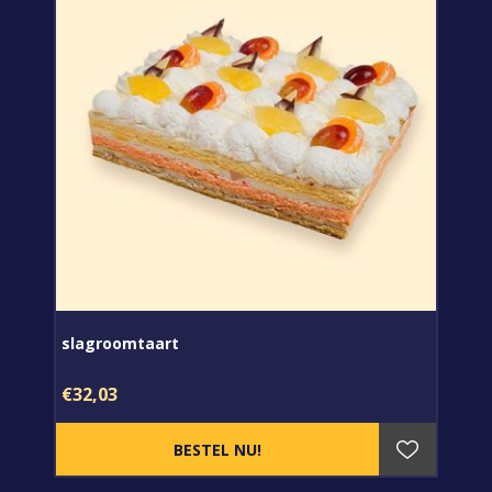
slagroomtaart
€32,03