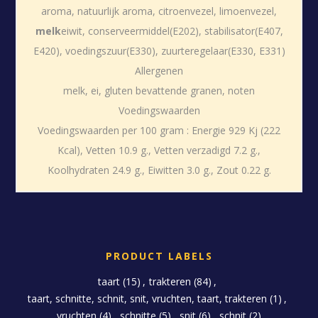
aroma, natuurlijk aroma, citroenvezel, limoenvezel,
melk
eiwit, conserveermiddel(E202), stabilisator(E407,
E420), voedingszuur(E330), zuurteregelaar(E330, E331)
Allergenen
melk, ei, gluten bevattende granen, noten
Voedingswaarden
Voedingswaarden per 100 gram : Energie 929 Kj (222
Kcal), Vetten 10.9 g., Vetten verzadigd 7.2 g.,
Koolhydraten 24.9 g., Eiwitten 3.0 g., Zout 0.22 g.
PRODUCT LABELS
taart
(15)
,
trakteren
(84)
,
taart, schnitte, schnit, snit, vruchten, taart, trakteren
(1)
,
vruchten
(4)
,
schnitte
(5)
,
snit
(6)
,
schnit
(2)