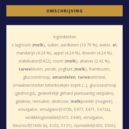
OMSCHRIJVING
Ingrediënten
s lagroom (
melk
), suiker, aardbeien (10.79 %), water,
ei
,
mandarijn (4.24 %), appel (4.24 %), druiven (4.24 %),
stabilisator(E422), room (
melk
), ananas (2.42 %),
tarwe
bloem, perzik, yoghurt (
melk
), frambozen,
glucosestroop,
amandelen
,
tarwe
zetmeel,
smaakversterker bitterkoekjes esprit (...), glucosestroop
(gedroogd), gedeeltelijk gehard plantaardig vet(palm),
gelatine, rietsuiker, dextrose,
melk
poeder (magere),
emulgator, emulgator(E472b, E477, E471, E472a),
verdikkingsmiddel(E415, E440), emulgator,
kleurstof(E160b (ii), E102, E131), rijsmiddel(E450, E500),