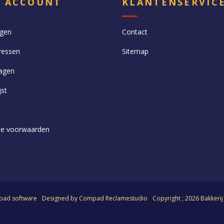
N ACCOUNT
KLANTENSERVIC
ngen
Contact
ressen
Sitemap
agen
jst
e voorwaarden
ad software
Designed by
Compad Reclamestudio
Copyright ; 2026 Bakkeri