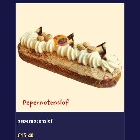
pepernotenslof
€15,40