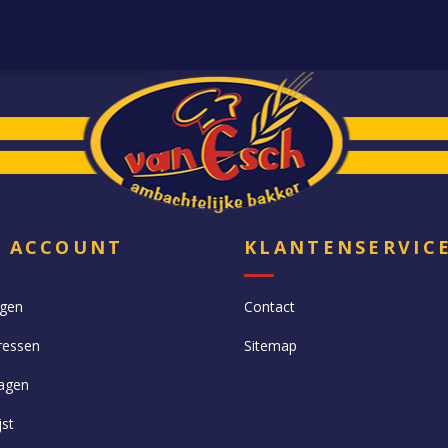
N ACCOUNT
KLANTENSERVIC
ngen
Contact
ressen
Sitemap
agen
jst