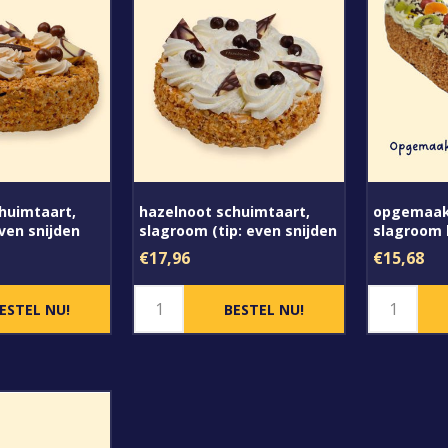
huimtaart,
hazelnoot schuimtaart,
opgemaak
ven snijden
slagroom (tip: even snijden
slagroom 
m mes)
met een warm mes)
€17,96
€15,68