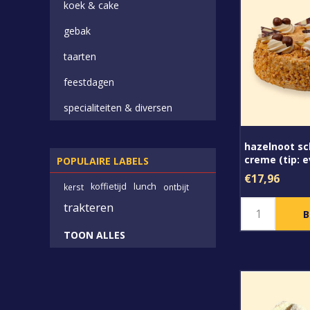
koek & cake
gebak
taarten
feestdagen
specialiteiten & diversen
hazelnoot sc
creme (tip: e
POPULAIRE LABELS
met een war
€17,96
koffietijd
lunch
kerst
ontbijt
trakteren
TOON ALLES