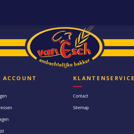
N ACCOUNT
KLANTENSERVIC
ngen
Contact
ressen
Sitemap
agen
jst