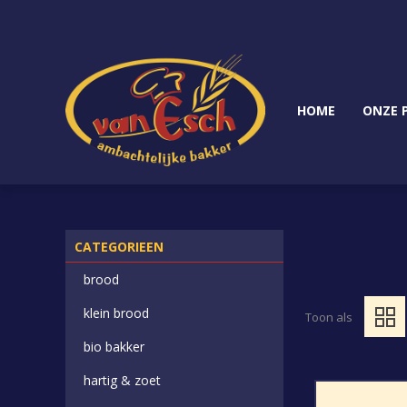
HOME
ONZE 
CATEGORIEEN
brood
klein brood
Toon als
bio bakker
hartig & zoet