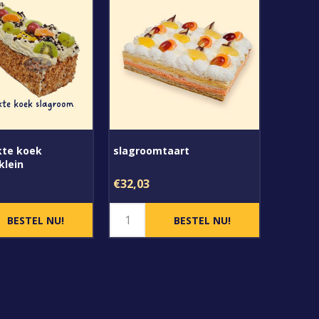
te koek
slagroomtaart
klein
€32,03