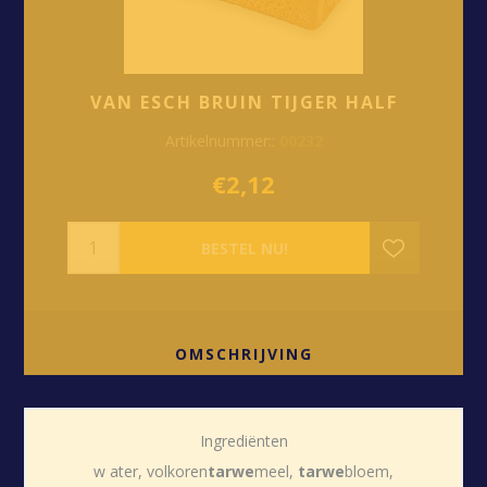
VAN ESCH BRUIN TIJGER HALF
Artikelnummer::
00232
€2,12
OMSCHRIJVING
Ingrediënten
w ater, volkoren
tarwe
meel,
tarwe
bloem,