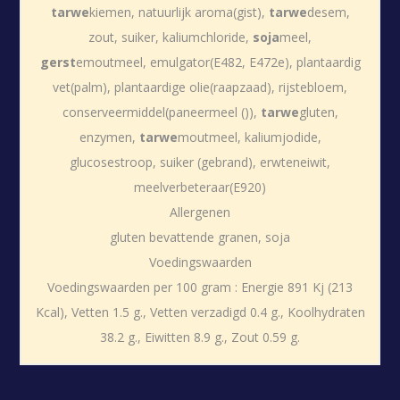
tarwe
kiemen, natuurlijk aroma(gist),
tarwe
desem,
zout, suiker, kaliumchloride,
soja
meel,
gerst
emoutmeel, emulgator(E482, E472e), plantaardig
vet(palm), plantaardige olie(raapzaad), rijstebloem,
conserveermiddel(paneermeel ()),
tarwe
gluten,
enzymen,
tarwe
moutmeel, kaliumjodide,
glucosestroop, suiker (gebrand), erwteneiwit,
meelverbeteraar(E920)
Allergenen
gluten bevattende granen, soja
Voedingswaarden
Voedingswaarden per 100 gram : Energie 891 Kj (213
Kcal), Vetten 1.5 g., Vetten verzadigd 0.4 g., Koolhydraten
38.2 g., Eiwitten 8.9 g., Zout 0.59 g.