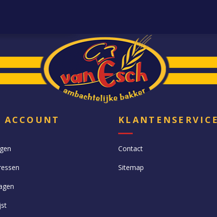
N ACCOUNT
KLANTENSERVIC
ngen
Contact
ressen
Sitemap
agen
jst