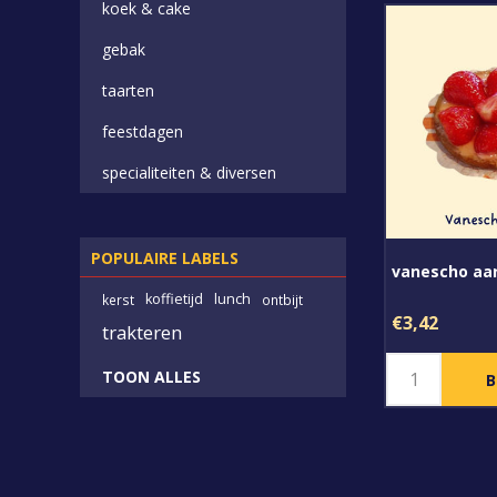
koek & cake
gebak
taarten
feestdagen
specialiteiten & diversen
POPULAIRE LABELS
vanescho aa
koffietijd
lunch
kerst
ontbijt
€3,42
trakteren
TOON ALLES