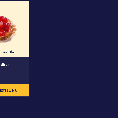
rdbei