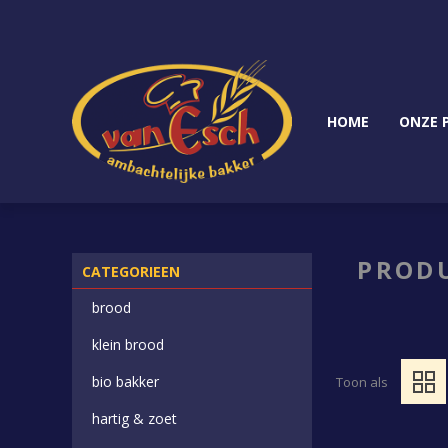
HOME
ONZE 
PRODU
CATEGORIEEN
brood
klein brood
bio bakker
Toon als
hartig & zoet