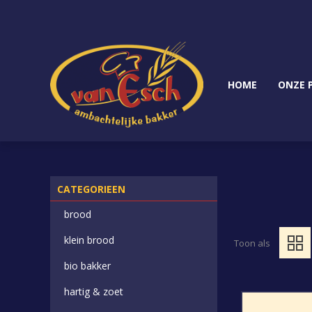
HOME
ONZE 
CATEGORIEEN
brood
klein brood
Toon als
bio bakker
hartig & zoet