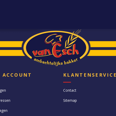
N ACCOUNT
KLANTENSERVIC
ngen
Contact
ressen
Sitemap
agen