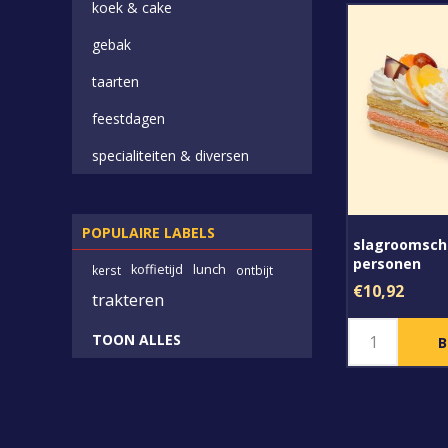
koek & cake
gebak
taarten
feestdagen
specialiteiten & diversen
POPULAIRE LABELS
slagroomschn
personen
koffietijd
lunch
kerst
ontbijt
€10,92
trakteren
TOON ALLES