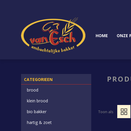
HOME
ONZE 
PROD
CATEGORIEEN
brood
klein brood
bio bakker
Toon als
hartig & zoet