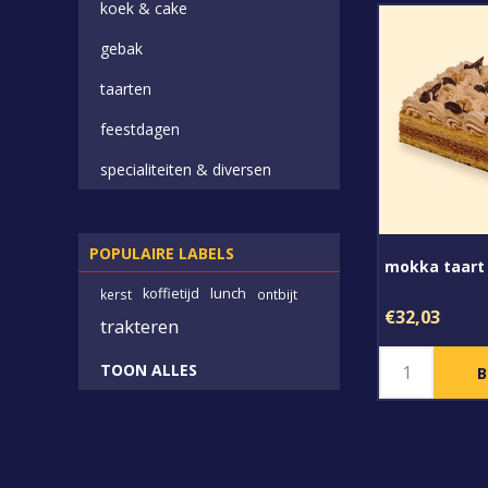
koek & cake
gebak
taarten
feestdagen
specialiteiten & diversen
POPULAIRE LABELS
mokka taart
koffietijd
lunch
kerst
ontbijt
€32,03
trakteren
TOON ALLES