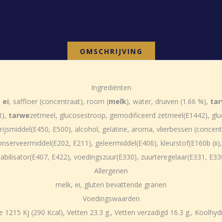
OMSCHRIJVING
Ingrediënten
,
ei
, saffloer (concentraat), room (
melk
), water, druiven (1.66 %),
ta
t),
tarwe
zetmeel, glucosestroop, gemodificeerd zetmeel(E1442), gl
ijsmiddel(E450, E500), alcohol, gelatine, aroma, vlierbessen (concent
conserveermiddel(E202, E211), geleermiddel(E406), kleurstof(E160b (ii)
tabilisator(E407, E422), voedingszuur(E330), zuurteregelaar(E331, E33
Allergenen
melk, ei, gluten bevattende granen
Voedingswaarden
215 Kj (290 Kcal), Vetten 23.3 g., Vetten verzadigd 16.3 g., Koolhydrat