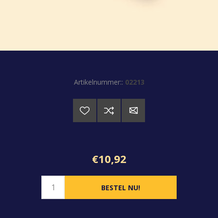
Artikelnummer::
02213
€10,92