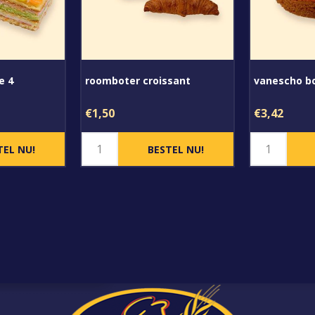
e 4
roomboter croissant
vanescho b
€1,50
€3,42