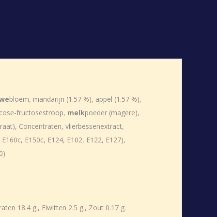
rwe
bloem, mandarijn (1.57 %), appel (1.57 %),
ucose-fructosestroop,
melk
poeder (magere),
raat), Concentraten, vlierbessenextract,
, E160c, E150c, E124, E102, E122, E127),
0)
en 18.4 g., Eiwitten 2.5 g., Zout 0.17 g.