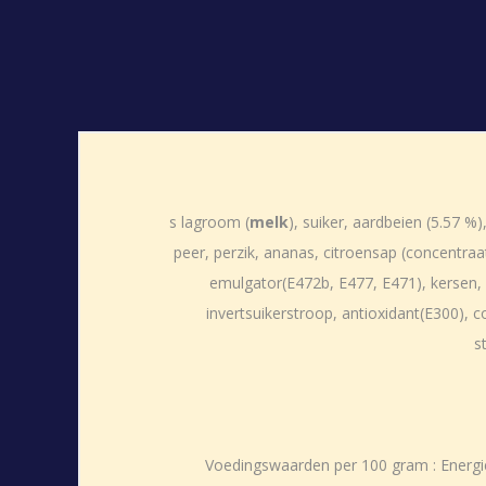
s lagroom (
melk
), suiker, aardbeien (5.57 %)
peer, perzik, ananas, citroensap (concentraa
emulgator(E472b, E477, E471), kersen, r
invertsuikerstroop, antioxidant(E300), 
s
Voedingswaarden per 100 gram : Energie 1