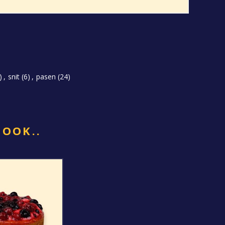
)
,
snit
(6)
,
pasen
(24)
 OOK..