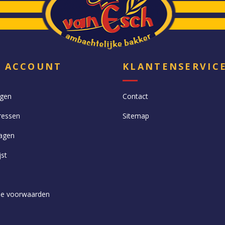
N ACCOUNT
KLANTENSERVIC
ngen
Contact
ressen
Sitemap
agen
jst
e voorwaarden