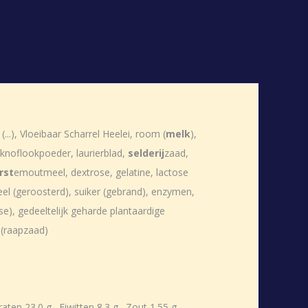
...), Vloeibaar Scharrel Heelei, room (
melk
),
, knoflookpoeder, laurierblad,
selderij
zaad,
rst
emoutmeel, dextrose, gelatine, lactose
l (geroosterd), suiker (gebrand), enzymen,
e), gedeeltelijk geharde plantaardige
e(raapzaad)
en 23.0 g., Eiwitten 8.3 g., Zout 1.55 g.