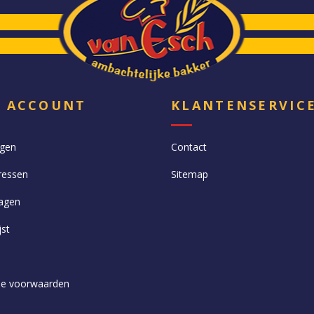
N ACCOUNT
KLANTENSERVIC
ngen
Contact
ressen
Sitemap
agen
jst
e voorwaarden