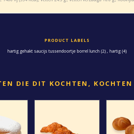
PRODUCT LABELS
hartig gehakt saucijs tussendoortje borrel lunch
(2)
,
hartig
(4)
EN DIE DIT KOCHTEN, KOCHTEN