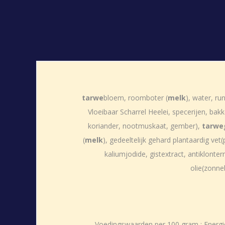
tarwe
bloem, roomboter (
melk
), water, r
Vloeibaar Scharrel Heelei, specerijen, bak
koriander, nootmuskaat, gember),
tarwe
(
melk
), gedeeltelijk gehard plantaardig vet
kaliumjodide, gistextract, antiklont
olie(zonne
Voedingswaarden per 100 gram : Energie 1