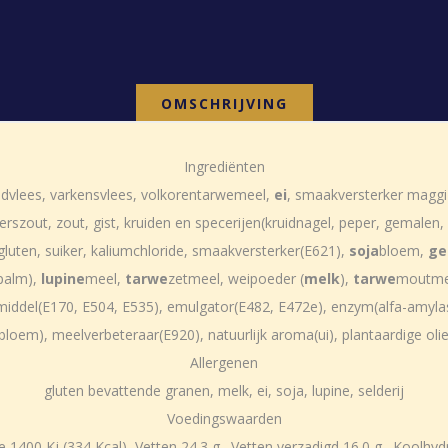
OMSCHRIJVING
Ingrediënten
undvlees, varkensvlees, volkorentarwemeel,
ei
, smaakversterker maggi (
kerszout, zout, gist, kruiden en specerijen(kruidnagel, peper, gemalen
gluten, suiker, kaliumchloride, smaakversterker(E621),
soja
bloem,
ge
(palm),
lupine
meel,
tarwe
zetmeel, weipoeder (
melk
),
tarwe
moutmee
ermiddel(E170, E504, E535), emulgator(E482, E472e), enzym(alfa-amylas
bloem), meelverbeteraar(E920), natuurlijk aroma(ui), plantaardige oli
Allergenen
gluten bevattende granen, melk, ei, soja, lupine, selderij
Voedingswaarden
400 Kj (334 Kcal), Vetten 24.3 g., Vetten verzadigd 16.0 g., Koolhydrat