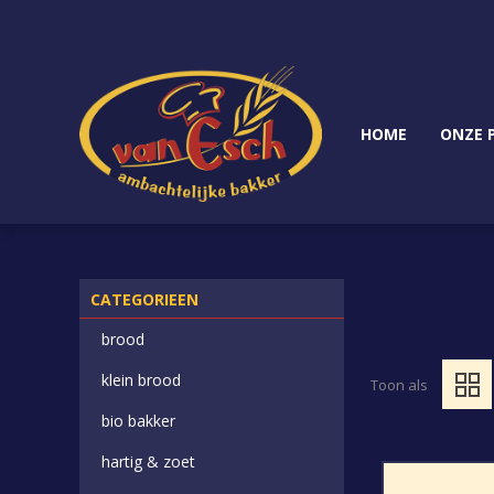
HOME
ONZE 
CATEGORIEEN
brood
klein brood
Toon als
bio bakker
hartig & zoet