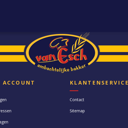
N ACCOUNT
KLANTENSERVIC
ngen
Contact
ressen
Sitemap
agen