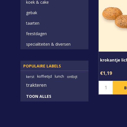
koek & cake
gebak
taarten
feestdagen
specialiteiten & diversen
krokantje lic
POPULAIRE LABELS
€1,19
koffietijd
lunch
kerst
ontbijt
trakteren
TOON ALLES