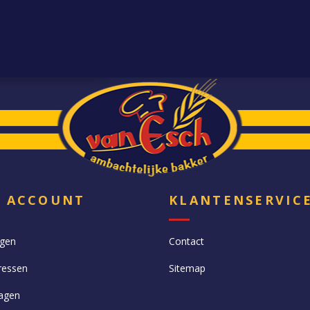
N ACCOUNT
KLANTENSERVIC
ngen
Contact
ressen
Sitemap
agen