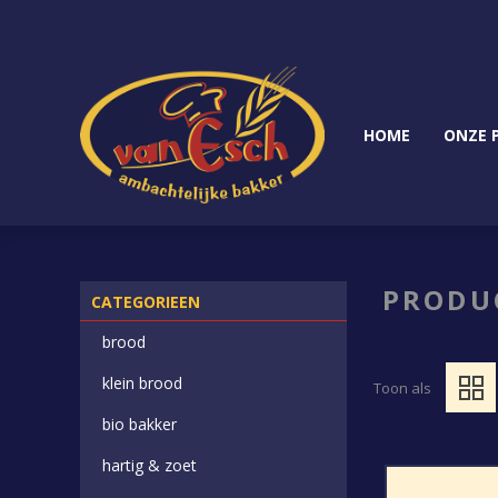
HOME
ONZE 
PRODUC
CATEGORIEEN
brood
klein brood
Toon als
bio bakker
hartig & zoet