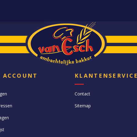
N ACCOUNT
KLANTENSERVIC
ngen
Contact
ressen
Sitemap
agen
jst