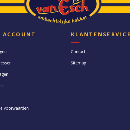
N ACCOUNT
KLANTENSERVIC
ngen
Contact
ressen
Sitemap
agen
jst
e voorwaarden