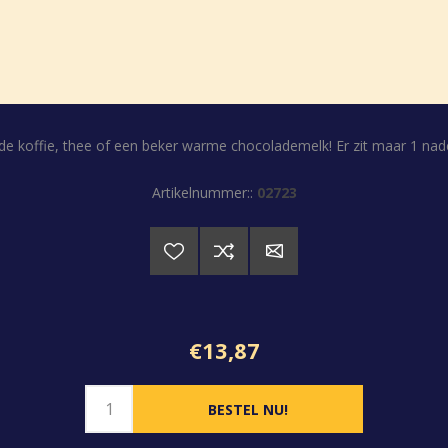
e koffie, thee of een beker warme chocolademelk! Er zit maar 1 nade
Artikelnummer::
02723
€13,87