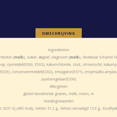
OMSCHRIJVING
Ingrediënten
mboter (
melk
), suiker,
ei
geel, slagroom (
melk
), Vloeibaar Scharrel 
op, rijsmiddel(E500, E503), kaliumchloride, zout, citroenschil, kaliu
 E535), conserveermiddel(E202), emulgator(E471), enzym(alfa-amylase
zuurteregelaar(E330)
Allergenen
gluten bevattende granen, melk, noten, ei
Voedingswaarden
031 Kj (485 Kcal), Vetten 31.2 g., Vetten verzadigd 12.9 g., Koolhydrat