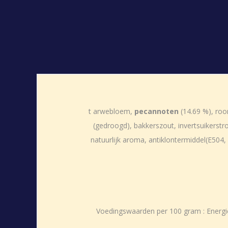
t arwebloem,
pecannoten
(14.69 %), roo
(gedroogd), bakkerszout, invertsuikerstro
natuurlijk aroma, antiklontermiddel(E504,
Voedingswaarden per 100 gram : Energie 2