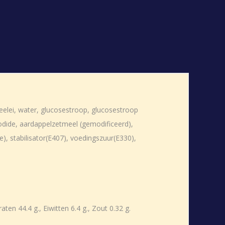
Heelei, water, glucosestroop, glucosestroop
mjodide, aardappelzetmeel (gemodificeerd),
), stabilisator(E407), voedingszuur(E330),
en 44.4 g., Eiwitten 6.4 g., Zout 0.32 g.