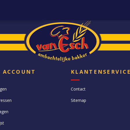
N ACCOUNT
KLANTENSERVIC
ngen
Contact
ressen
Sitemap
agen
jst