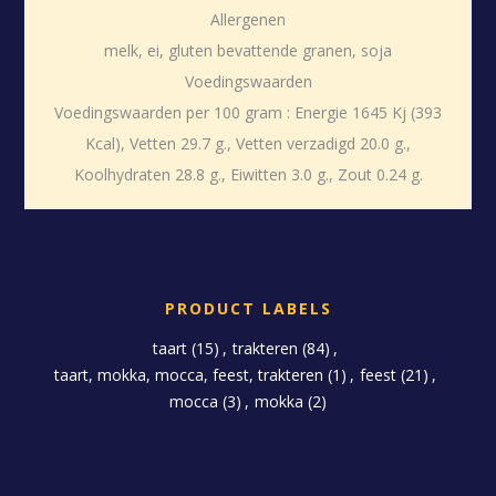
Allergenen
melk, ei, gluten bevattende granen, soja
Voedingswaarden
Voedingswaarden per 100 gram : Energie 1645 Kj (393
Kcal), Vetten 29.7 g., Vetten verzadigd 20.0 g.,
Koolhydraten 28.8 g., Eiwitten 3.0 g., Zout 0.24 g.
PRODUCT LABELS
taart
(15)
,
trakteren
(84)
,
taart, mokka, mocca, feest, trakteren
(1)
,
feest
(21)
,
mocca
(3)
,
mokka
(2)