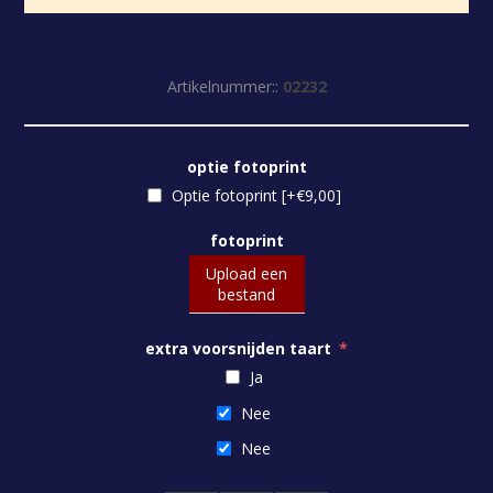
Artikelnummer::
02232
optie fotoprint
Optie fotoprint [+€9,00]
fotoprint
Upload een
bestand
extra voorsnijden taart
*
Ja
Nee
Nee