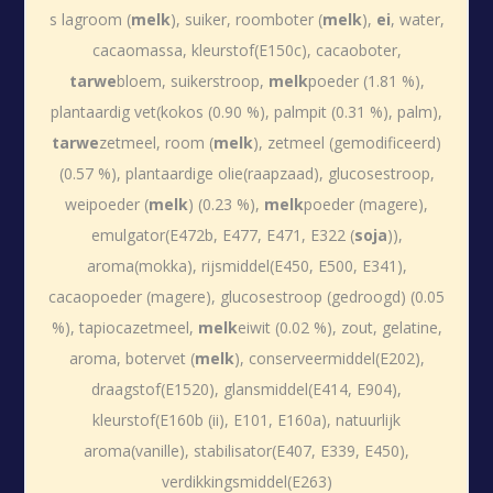
s lagroom (
melk
), suiker, roomboter (
melk
),
ei
, water,
cacaomassa, kleurstof(E150c), cacaoboter,
tarwe
bloem, suikerstroop,
melk
poeder (1.81 %),
plantaardig vet(kokos (0.90 %), palmpit (0.31 %), palm),
tarwe
zetmeel, room (
melk
), zetmeel (gemodificeerd)
(0.57 %), plantaardige olie(raapzaad), glucosestroop,
weipoeder (
melk
) (0.23 %),
melk
poeder (magere),
emulgator(E472b, E477, E471, E322 (
soja
)),
aroma(mokka), rijsmiddel(E450, E500, E341),
cacaopoeder (magere), glucosestroop (gedroogd) (0.05
%), tapiocazetmeel,
melk
eiwit (0.02 %), zout, gelatine,
aroma, botervet (
melk
), conserveermiddel(E202),
draagstof(E1520), glansmiddel(E414, E904),
kleurstof(E160b (ii), E101, E160a), natuurlijk
aroma(vanille), stabilisator(E407, E339, E450),
verdikkingsmiddel(E263)