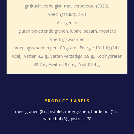
ge�activeerde gist, meelverbeteraar(E920),
voedingszuur(E270)
Allergenen
gluten bevattende granen, lupine, sesam, mosterd
Voedingswaarden
Voedingswaarden per 100 gram : Energie 1011 Kj (241
Kcal), Vetten 4.2 g., Vetten verzadigd 0.8 g., Koolhydraten
38.7 g., Eiwitten 9.6 g., Zout 0.94 g.
PRODUCT LABELS
meergranen
(8)
,
pistolet, meergranen, harde bol
(1)
,
harde bol
(5)
,
pistolet
(3)