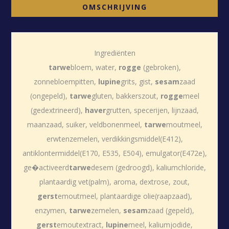
OMSCHRIJVING
Ingrediënten
tarwe
bloem, water,
rogge
(gebroken),
zonnebloempitten,
lupine
grits, gist,
sesam
zaad
(ongepeld),
tarwe
gluten, bakkerszout,
rogge
meel
(gedextrineerd),
haver
grutten, specerijen, lijnzaad,
maanzaad, suiker, veldbonenmeel,
tarwe
moutmeel,
erwtenzemelen, verdikkingsmiddel(E412),
antiklontermiddel(E170, E535, E504), emulgator(E472e),
ge�activeerd
tarwe
desem (gedroogd), kaliumchloride,
plantaardig vet(palm), aroma, dextrose, zout,
gerst
emoutmeel, plantaardige olie(raapzaad),
enzymen,
tarwe
zemelen,
sesam
zaad (gepeld),
gerst
emoutextract,
lupine
meel, kaliumjodide,