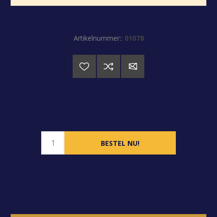
Artikelnummer::
01078
€1,19