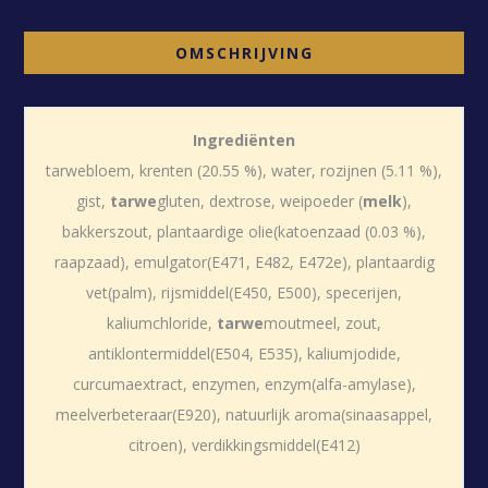
OMSCHRIJVING
Ingrediënten
tarwebloem, krenten (20.55 %), water, rozijnen (5.11 %),
gist,
tarwe
gluten, dextrose, weipoeder (
melk
),
bakkerszout, plantaardige olie(katoenzaad (0.03 %),
raapzaad), emulgator(E471, E482, E472e), plantaardig
vet(palm), rijsmiddel(E450, E500), specerijen,
kaliumchloride,
tarwe
moutmeel, zout,
antiklontermiddel(E504, E535), kaliumjodide,
curcumaextract, enzymen, enzym(alfa-amylase),
meelverbeteraar(E920), natuurlijk aroma(sinaasappel,
citroen), verdikkingsmiddel(E412)