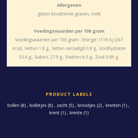
Allergenen
gluten bevattende granen, melk
Voedingswaarden per 100 gram
Voedingswaarden per 100 gram : Energie 1118 Kj (267
Kcal), Vetten 1.8 g., Vetten verzadigd 0.8 g., Koolhydraten
53.6 g., Suikers 27.9 g., Eiwitten 6.3 g., Zout 0.86 g.
PRODUCT LABELS
bollen
(8)
,
bolletjes
(8)
,
zacht
(5)
,
broodjes
(2)
,
krenten
(1)
,
krent
(1)
,
krente
(1)