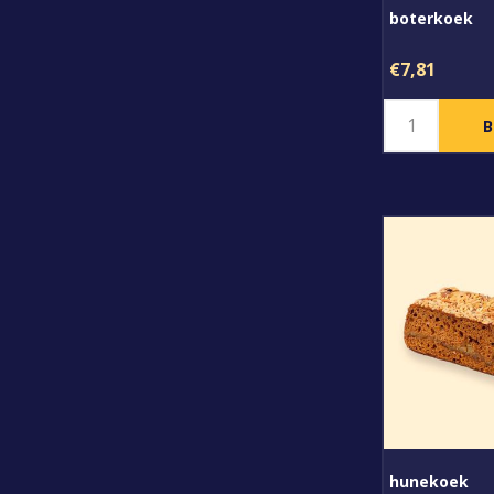
boterkoek
€7,81
hunekoek