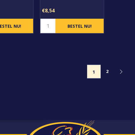
€8,54
2
1