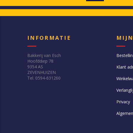
INFORMATIE
MIJ
Bakkerij van Esch
Bestelli
Hoofddiep 78
9354 AS
Klant ad
ZEVENHUIZEN
Tel. 0594-631260
Winkelw
Verlangli
Privacy
Algemen