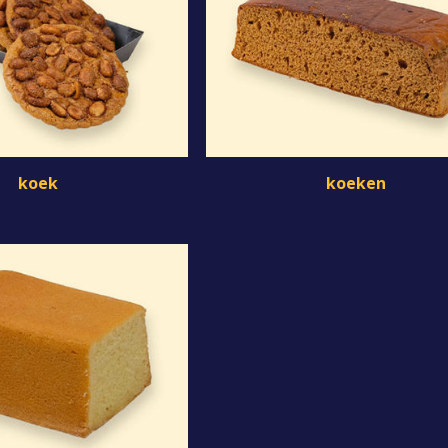
koek
koeken