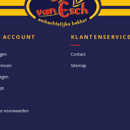
N ACCOUNT
KLANTENSERVIC
ngen
Contact
ressen
Sitemap
agen
jst
e voorwaarden