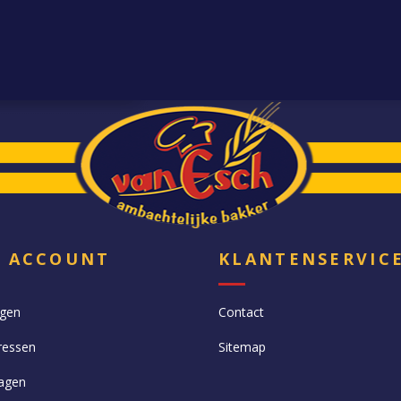
N ACCOUNT
KLANTENSERVIC
ngen
Contact
ressen
Sitemap
agen