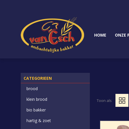
HOME
ONZE 
CATEGORIEEN
brood
klein brood
Toon als
bio bakker
hartig & zoet