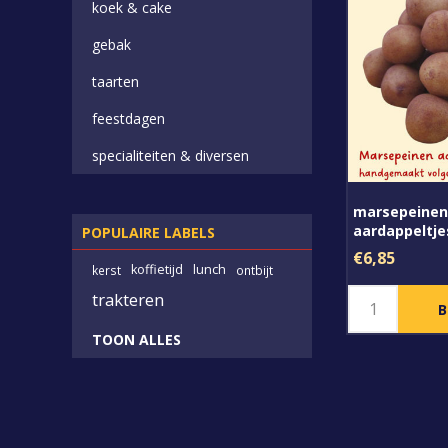
koek & cake
gebak
taarten
feestdagen
specialiteiten & diversen
marsepeinen
aardappeltjes
POPULAIRE LABELS
gram
€6,85
koffietijd
lunch
kerst
ontbijt
trakteren
TOON ALLES