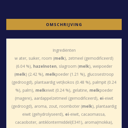
OMSCHRIJVING
Ingrediënten
w ater, suiker, room (
melk
), zetmeel (gemodificeerd)
(6.04 %),
hazelnoten
, slagroom (
melk
), weipoeder
(
melk
) (2.42 %),
melk
poeder (1.21 %), glucosestroop
(gedroogd), plantaardig vet(kokos (0.48 %), palmpit (0.24
%), palm),
melk
eiwit (0.24 %), gelatine,
melk
poeder
(magere), aardappelzetmeel (gemodificeerd),
ei
-eiwit
(gedroogd), aroma, zout, roomboter (
melk
), plantaardig
eiwit (gehydrolyseerd),
ei
-eiwit, cacaomassa,
cacaoboter, antiklontermiddel(E341), aroma(mokka),