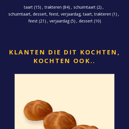
taart
(15)
,
trakteren
(84)
,
schuimtaart
(2)
,
schuimtaart, dessert, feest, verjaardag, taart, trakteren
(1)
,
feest
(21)
,
verjaardag
(5)
,
dessert
(10)
KLANTEN DIE DIT KOCHTEN,
KOCHTEN OOK..