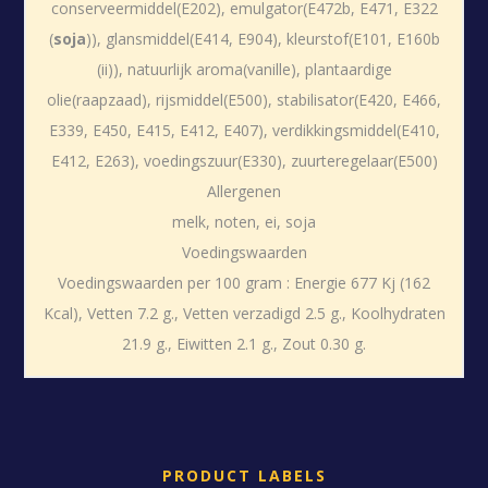
conserveermiddel(E202), emulgator(E472b, E471, E322
(
soja
)), glansmiddel(E414, E904), kleurstof(E101, E160b
(ii)), natuurlijk aroma(vanille), plantaardige
olie(raapzaad), rijsmiddel(E500), stabilisator(E420, E466,
E339, E450, E415, E412, E407), verdikkingsmiddel(E410,
E412, E263), voedingszuur(E330), zuurteregelaar(E500)
Allergenen
melk, noten, ei, soja
Voedingswaarden
Voedingswaarden per 100 gram : Energie 677 Kj (162
Kcal), Vetten 7.2 g., Vetten verzadigd 2.5 g., Koolhydraten
21.9 g., Eiwitten 2.1 g., Zout 0.30 g.
PRODUCT LABELS