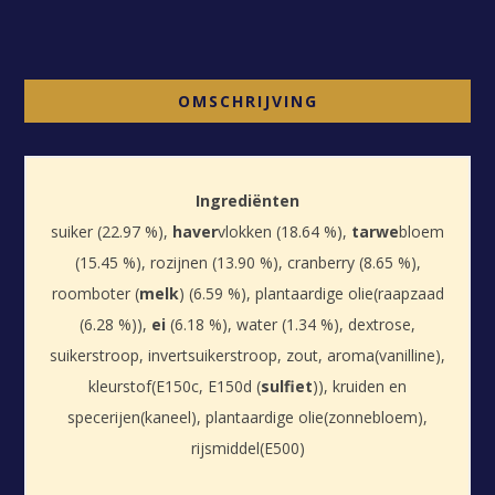
OMSCHRIJVING
Ingrediënten
suiker (22.97 %),
haver
vlokken (18.64 %),
tarwe
bloem
(15.45 %), rozijnen (13.90 %), cranberry (8.65 %),
roomboter (
melk
) (6.59 %), plantaardige olie(raapzaad
(6.28 %)),
ei
(6.18 %), water (1.34 %), dextrose,
suikerstroop, invertsuikerstroop, zout, aroma(vanilline),
kleurstof(E150c, E150d (
sulfiet
)), kruiden en
specerijen(kaneel), plantaardige olie(zonnebloem),
rijsmiddel(E500)