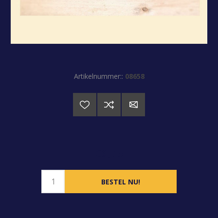
Artikelnummer::
08658
€6,75