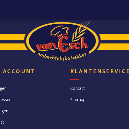
N ACCOUNT
KLANTENSERVIC
ngen
Contact
ressen
Sitemap
agen
jst