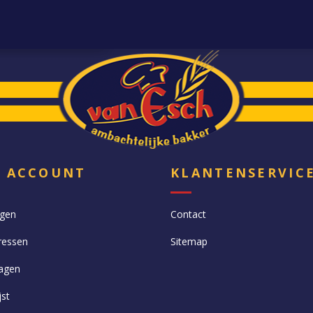
N ACCOUNT
KLANTENSERVIC
ngen
Contact
ressen
Sitemap
agen
jst