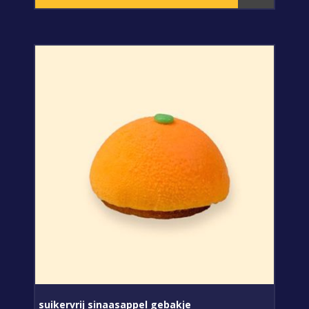
suikervrij sinaasappel gebakje