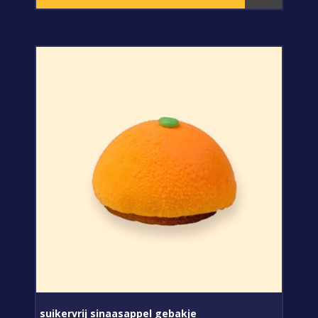
suikervrij sinaasappel gebakje