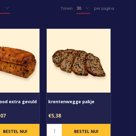
Tonen
per pagina
ood extra gevuld
krentenwegge pakje
,07
€5,38