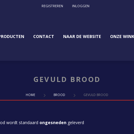
REGISTREREN
INLOGGEN
PRODUCTEN
CONTACT
NAAR DE WEBSITE
ONZE WINK
GEVULD BROOD
HOME
BROOD
GEVULD BROOD
ood wordt standaard
ongesneden
geleverd