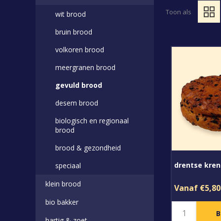
Toon als
wit brood
bruin brood
volkoren brood
meergranen brood
gevuld brood
desem brood
biologisch en regionaal
brood
brood & gezondheid
drentse kre
speciaal
klein brood
Vanaf €5,80
bio bakker
hartig & zoet