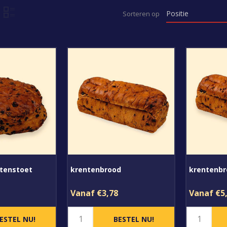
Sorteren op
ntenstoet
krentenbrood
krentenbr
Vanaf €3,78
Vanaf €5