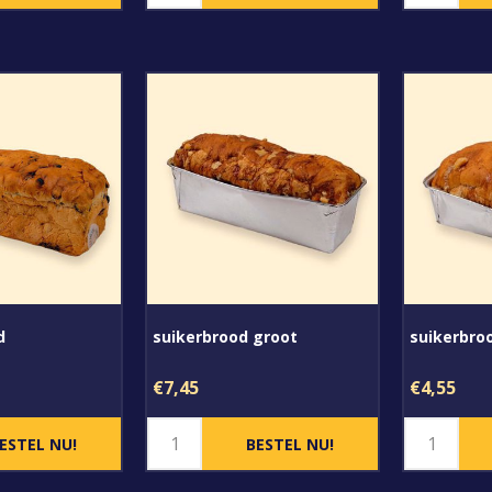
d
suikerbrood groot
suikerbroo
€7,45
€4,55