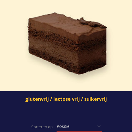
glutenvrij / lactose vrij / suikervrij
Sorteren op