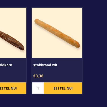
aldkorn
stokbrood wit
€3,36