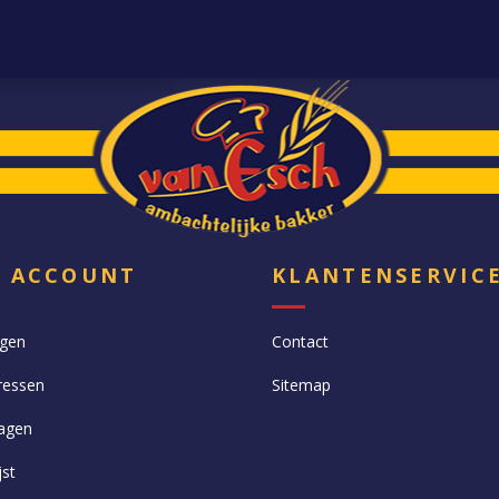
N ACCOUNT
KLANTENSERVIC
ngen
Contact
ressen
Sitemap
agen
jst