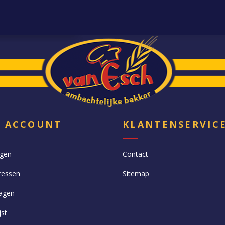
N ACCOUNT
KLANTENSERVIC
ngen
Contact
ressen
Sitemap
agen
jst