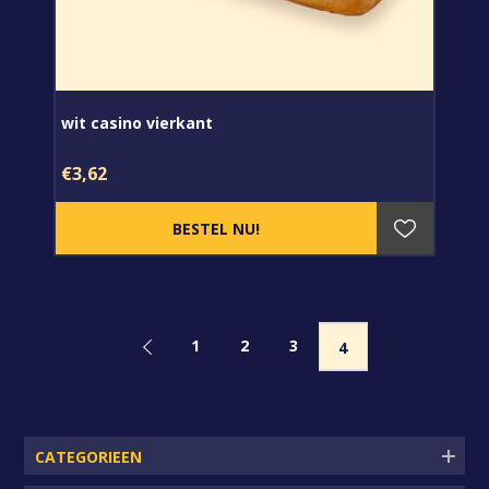
wit casino vierkant
€3,62
1
2
3
4
CATEGORIEEN