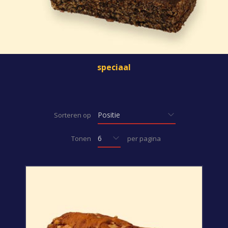
speciaal
Sorteren op
Tonen
per pagina