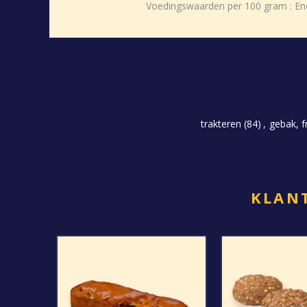
Voedingswaarden per 100 gram : Energi
trakteren
(84)
,
gebak, fr
KLANT