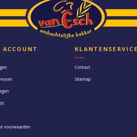
N ACCOUNT
KLANTENSERVIC
ngen
Contact
ressen
Sitemap
agen
jst
e voorwaarden