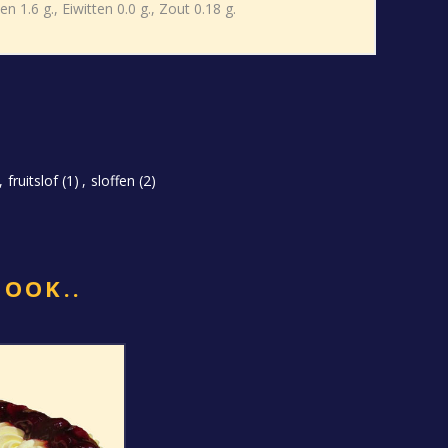
 1.6 g., Eiwitten 0.0 g., Zout 0.18 g.
,
fruitslof
(1)
,
sloffen
(2)
 OOK..