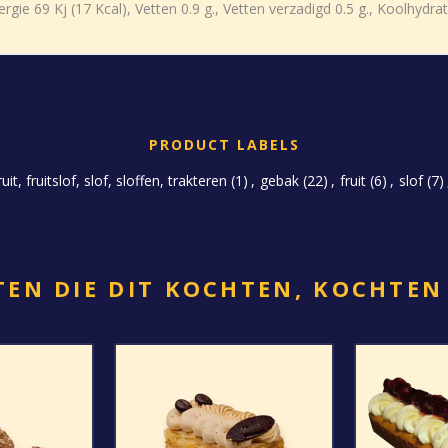
e 69 Kj (17 Kcal), Vetten 0.9 g., Vetten verzadigd 0.5 g., Koolhydraten
PRODUCT LABELS
uit, fruitslof, slof, sloffen, trakteren
(1)
,
gebak
(22)
,
fruit
(6)
,
slof
(7)
EN DIE DIT KOCHTEN, KOCHTEN