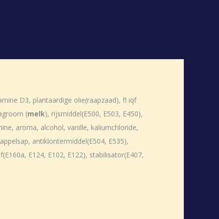
amine D3, plantaardige olie(raapzaad), fl iqf
lagroom (
melk
), rijsmiddel(E500, E503, E450),
mine, aroma, alcohol, vanille, kaliumchloride,
appelsap, antiklontermiddel(E504, E535),
(E160a, E124, E102, E122), stabilisator(E407,