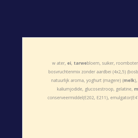
w ater,
ei
,
tarwe
bloem, suiker, roomboter
bosvruchtenmix zonder aardbei (4x2,5) (bosbe
natuurlijk aroma, yoghurt (magere) (
melk
)
kaliumjodide, glucosestroop, gelatine,
m
conserveermiddel(E202, E211), emulgator(E471