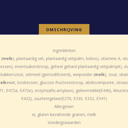
OMSCHRIJVING
Ingrediënten
 (
melk
), plantaardig vet, plantaardig vet(palm, kokos), vitamine A, vit
ssen), invertsuikerstroop, geheel gehard plantaardig vet(palmpit), s
, bakkerszout, zetmeel (gemodificeerd), weipoeder (
melk
), zout, vita
elk
eiwit, bosbessen, glucose-fructosestroop, abrikozenpuree, sinaas
, E472a, E472e), enzym(alfa-amylase), geleermiddel(E440), kleurstof
E422), zuurteregelaar(E270, E330, E332, E341)
Allergenen
ei, gluten bevattende granen, melk
Voedingswaarden