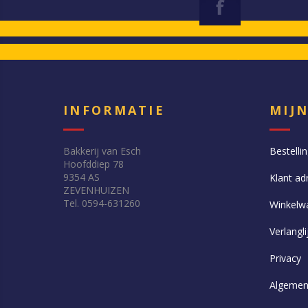
INFORMATIE
MIJ
Bakkerij van Esch
Bestelli
Hoofddiep 78
9354 AS
Klant ad
ZEVENHUIZEN
Tel. 0594-631260
Winkelw
Verlangli
Privacy
Algemen