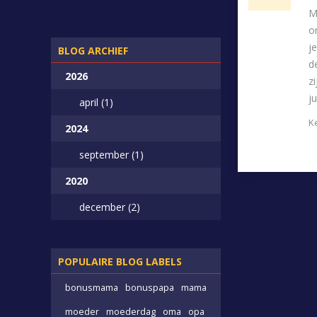
M
o
j
BLOG ARCHIEF
d
2026
z
j
april (1)
K
2024
L
september (1)
2020
december (2)
POPULAIRE BLOG LABELS
bonusmama
bonuspapa
mama
moeder
moederdag
oma
opa