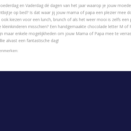
oederdag en Vaderdag dé dagen van het jaar waarop je jouw moeder o
ntbijtje op bed? Is dat waar jij jouw mama of papa een plezier mee d
e ook kiezen voor een lunch, brunch of als het weer mooi is zelfs een 
e kleinkinderen misschien? Een handgemaakte chocolade letter M of 
ijn maar enkele mogelijkheden om jouw Mama of Papa mee te verrasse
ullie alvast een fantastische dag!
enmerken:
moederdag
,
bonusmama
,
oma
,
mama
,
moeder
,
opa
,
vad
EES VERDER