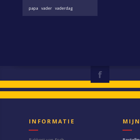
papa
vader
vaderdag
INFORMATIE
MIJ
Bakkerij van Esch
Bestelli