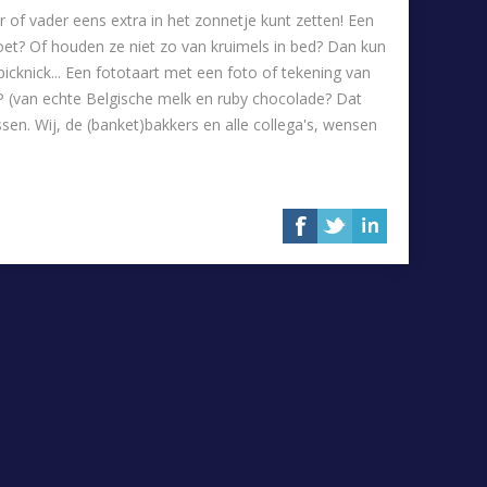
f vader eens extra in het zonnetje kunt zetten! Een
oet? Of houden ze niet zo van kruimels in bed? Dan kun
picknick... Een fototaart met een foto of tekening van
P (van echte Belgische melk en ruby chocolade? Dat
n. Wij, de (banket)bakkers en alle collega's, wensen
erdag
,
papa
,
vader
,
bonuspapa