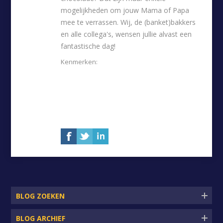
mogelijkheden om jouw Mama of Papa
mee te verrassen. Wij, de (banket)bakkers
en alle collega's, wensen jullie alvast een
fantastische dag!
Kenmerken:
moederdag
,
bonusmama
,
oma
,
mama
,
moeder
,
opa
,
vaderdag
,
papa
,
vader
,
bonuspapa
LEES VERDER
BLOG ZOEKEN
BLOG ARCHIEF