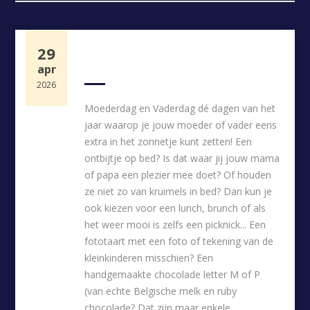
29
MOEDERDAG / VADERDAG
apr
2026
Moederdag en Vaderdag dé dagen van het
jaar waarop je jouw moeder of vader eens
extra in het zonnetje kunt zetten! Een
ontbijtje op bed? Is dat waar jij jouw mama
of papa een plezier mee doet? Of houden
ze niet zo van kruimels in bed? Dan kun je
ook kiezen voor een lunch, brunch of als
het weer mooi is zelfs een picknick... Een
fototaart met een foto of tekening van de
kleinkinderen misschien? Een
handgemaakte chocolade letter M of P
(van echte Belgische melk en ruby
chocolade? Dat zijn maar enkele