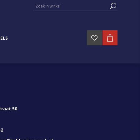
ELS
traat 50
52