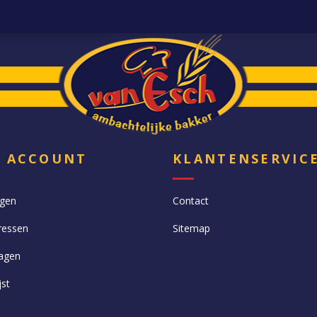
N ACCOUNT
KLANTENSERVIC
ngen
Contact
ressen
Sitemap
agen
jst