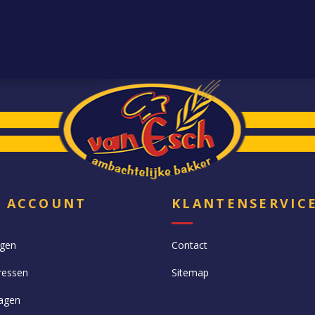
N ACCOUNT
KLANTENSERVIC
ngen
Contact
ressen
Sitemap
agen