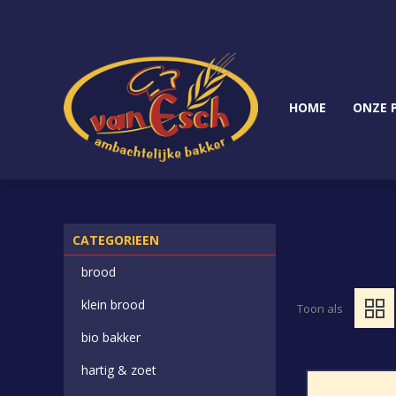
HOME
ONZE 
CATEGORIEEN
brood
klein brood
Toon als
bio bakker
hartig & zoet