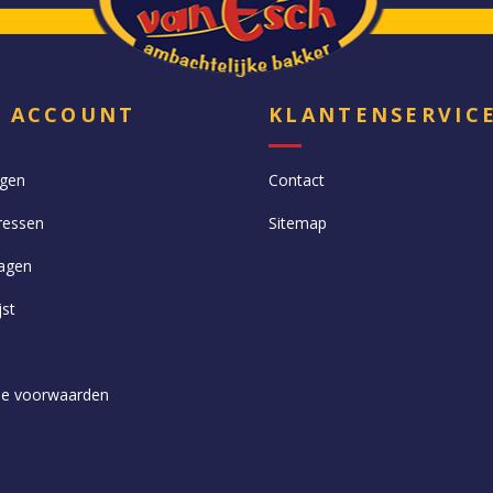
N ACCOUNT
KLANTENSERVIC
ngen
Contact
ressen
Sitemap
agen
jst
e voorwaarden