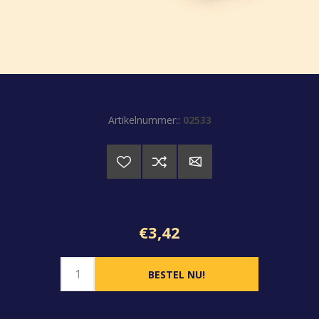
Artikelnummer::
02533
€3,42