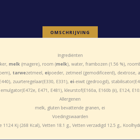
OMSCHRIJVING
Ingrediënten
iker,
melk
(magere), room (
melk
), water, frambozen (1.56 %), roomb
bloem),
tarwe
zetmeel,
ei
poeder, zetmeel (gemodificeerd), dextrose, 
 E440), zuurteregelaar(E330, E331),
ei
-eiwit (gedroogd), stabilisator(E
emulgator(E472e, E471, E481), kleurstof(E160a, E160b (ii), E124, E102
Allergenen
melk, gluten bevattende granen, ei
Voedingswaarden
124 Kj (268 Kcal), Vetten 18.1 g., Vetten verzadigd 12.5 g., Koolhydrat