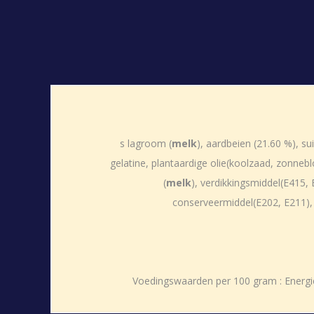
s lagroom (
melk
), aardbeien (21.60 %), su
gelatine, plantaardige olie(koolzaad, zonne
(
melk
), verdikkingsmiddel(E415,
conserveermiddel(E202, E211), 
Voedingswaarden per 100 gram : Energie 1