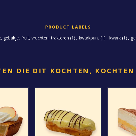
PRODUCT LABELS
 gebakje, fruit, vruchten, trakteren
(1)
,
kwarkpunt
(1)
,
kwark
(1)
,
ge
EN DIE DIT KOCHTEN, KOCHTEN