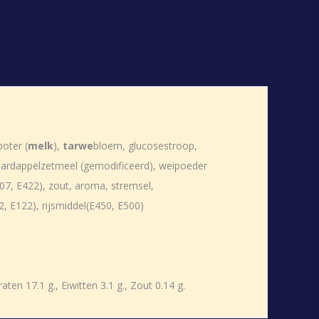
oter (
melk
),
tarwe
bloem, glucosestroop,
aardappelzetmeel (gemodificeerd), weipoeder
407, E422), zout, aroma, stremsel,
, E122), rijsmiddel(E450, E500)
en 17.1 g., Eiwitten 3.1 g., Zout 0.14 g.