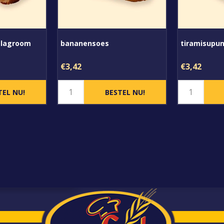
slagroom
bananensoes
tiramisupu
€3,42
€3,42